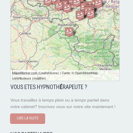
30 km
MapsMarker.com
(
Leaflet
/
icons
) | Carte: ©
OpenStreetMap
20 mi
contributeurs
(
modifier
)
VOUS ETES HYPNOTH
É
RAPEUTE ?
Vous travaillez à temps plein ou à temps partiel dans
votre cabinet? Inscrivez vous sur notre site maintenant !
LIRE LA SUITE