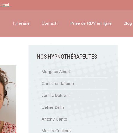
 email
.
Itinéraire
Contact !
Prise de RDV en ligne
Blog
NOS HYPNOTHÉRAPEUTES
Margaux Albart
Christine Bafumo
Jamila Bahrani
Céline Belin
Antony Canto
Melina Castiaux