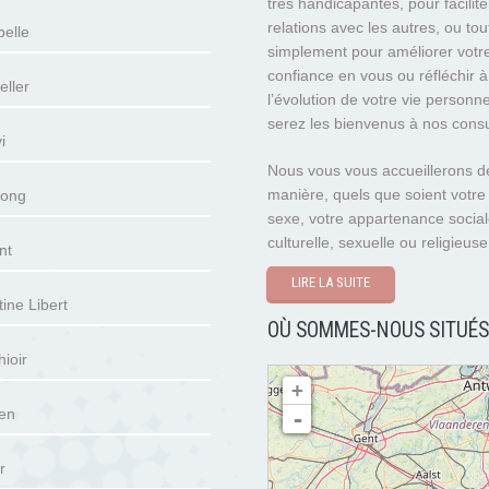
très handicapantes, pour facilite
relations avec les autres, ou tou
belle
simplement pour améliorer votr
confiance en vous ou réfléchir à
eller
l’évolution de votre vie personne
serez les bienvenus à nos consu
i
Nous vous vous accueillerons 
manière, quels que soient votre
wong
sexe, votre appartenance social
culturelle, sexuelle ou religieu
nt
LIRE LA SUITE
ine Libert
OÙ SOMMES-NOUS SITUÉS
ioir
chargement de la carte - veuillez patienter...
+
en
-
r