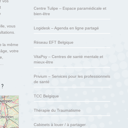
r vos
t
Centre Tulipe – Espace paramédicale et
e
bien-être
lle, vous
Logidesk – Agenda en ligne partagé
ltations.
Réseau EFT Belgique
de la même
 âge, votre
VitaPsy – Centres de santé mentale et
e,
mieux-être
se…
Privium – Services pour les professionnels
de santé
 ?
TCC Belgique
Thérapie du Traumatisme
Cabinets à louer / à partager.