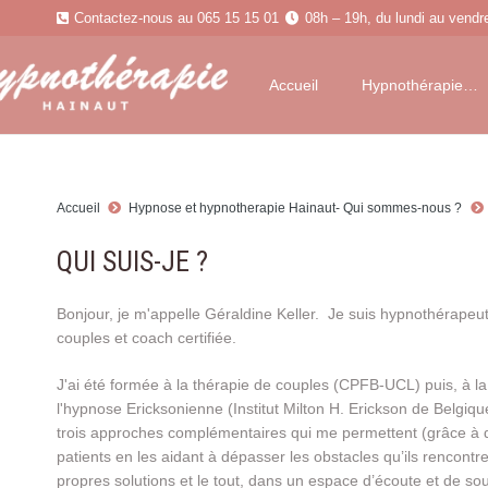
Contactez-nous au 065 15 15 01
08h – 19h, du lundi au vendr
Accueil
Hypnothérapie…
Accueil
Hypnose et hypnotherapie Hainaut- Qui sommes-nous ?
QUI SUIS-JE ?
Bonjour, je m'appelle Géraldine Keller. Je suis hypnothérapeut
couples et coach certifiée.
J'ai été formée à la thérapie de couples (CPFB-UCL) puis, à la
l'hypnose Ericksonienne (Institut Milton H. Erickson de Belgiqu
trois approches complémentaires qui me permettent (grâce à 
patients en les aidant à dépasser les obstacles qu’ils rencontr
propres solutions et le tout, dans un espace d’écoute et de sout