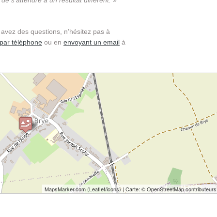
e s’attendre à un résultat différent. »
 avez des questions, n’hésitez pas à
par téléphone
ou en
envoyant un email
à
MapsMarker.com
(
Leaflet
/
icons
) | Carte: ©
OpenStreetMap contributeurs