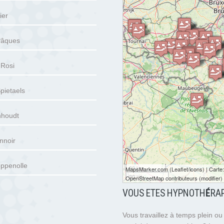
ier
Pâques
 Rosi
pietaels
houdt
nnoir
ppenolle
30 km
MapsMarker.com
(
Leaflet
/
icons
) | Carte
20 mi
OpenStreetMap contributeurs
(
modifier
)
VOUS ETES HYPNOTH
É
RA
Vous travaillez à temps plein o