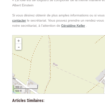
« La folie est de toujours se comporter de la même manière et d
Albert Einstein
Si vous désirez obtenir de plus amples informations ou si vous
contacter
le secrétariat. Vous pouvez prendre un rendez-vous
notre secrétariat, à l’attention de
Géraldine Keller
.
chargement de la carte - veuillez patienter...
+
-
300 m
500 ft
Articles Similaires: