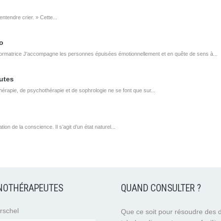
ntendre crier. » Cette...
o
ormatrice J'accompagne les personnes épuisées émotionnellement et en quête de sens à...
utes
rapie, de psychothérapie et de sophrologie ne se font que sur...
on de la conscience. Il s’agit d’un état naturel...
NOTHÉRAPEUTES
QUAND CONSULTER ?
rschel
Que ce soit pour résoudre des di