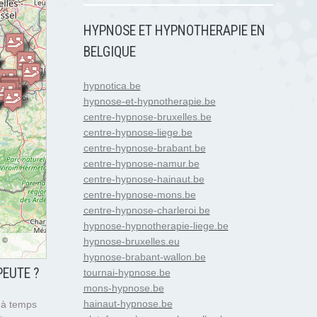
HYPNOSE ET HYPNOTHERAPIE EN
BELGIQUE
hypnotica.be
hypnose-et-hypnotherapie.be
centre-hypnose-bruxelles.be
centre-hypnose-liege.be
centre-hypnose-brabant.be
centre-hypnose-namur.be
centre-hypnose-hainaut.be
centre-hypnose-mons.be
centre-hypnose-charleroi.be
hypnose-hypnotherapie-liege.be
: ©
hypnose-bruxelles.eu
hypnose-brabant-wallon.be
PEUTE ?
tournai-hypnose.be
mons-hypnose.be
hainaut-hypnose.be
u à temps