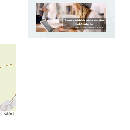
(
modifier
)