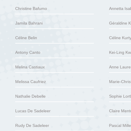
Christine Bafumo
Annetta Isa
Jamila Bahrani
Géraldine K
Céline Belin
Céline Kurty
Antony Canto
Kei-Ling K
Melina Castiaux
Anne Laure
Melissa Caufriez
Marie-Christ
Nathalie Debelle
Sophie Lorth
Lucas De Sadeleer
Claire Ment
Rudy De Sadeleer
Pascal Mille