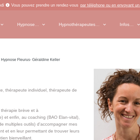
edi
Vous pouvez prendre un rendez-vous
par téléphone
ou en
envoyant un
Hypnose…
Hypnothérapeutes…
Infos…
Hypnose Fleurus- Géraldine Keller
e, thérapeute individuel, thérapeute de
 thérapie brève et à
e) et enfin, au coaching (BAO Elan-vital),
de multiples outils) d'accompagner mes
ent et en leur permettant de trouver leurs
ien bienveillant.