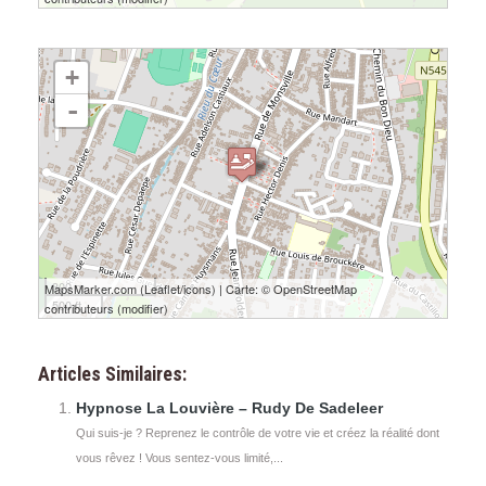
chargement de la carte - veuillez patienter...
+
-
300 m
MapsMarker.com
(
Leaflet
/
icons
) | Carte: ©
OpenStreetMap
500 ft
contributeurs
(
modifier
)
Articles Similaires:
Hypnose La Louvière – Rudy De Sadeleer
Qui suis-je ? Reprenez le contrôle de votre vie et créez la réalité dont
vous rêvez ! Vous sentez-vous limité,...