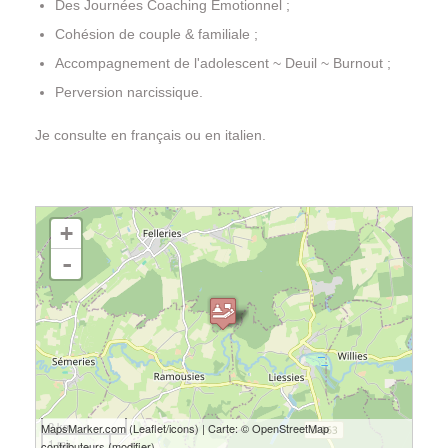
Des Journées Coaching Émotionnel ;
Cohésion de couple & familiale ;
Accompagnement de l'adolescent ~ Deuil ~ Burnout ;
Perversion narcissique.
Je consulte en français ou en italien.
chargement de la carte - veuillez patienter...
+
-
2 km
MapsMarker.com
(
Leaflet
/
icons
) | Carte: ©
OpenStreetMap
1 mi
contributeurs
(
modifier
)