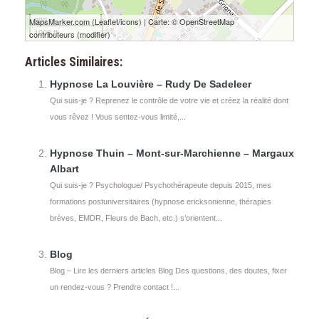
300 m
MapsMarker.com
(
Leaflet
/
icons
) | Carte: ©
OpenStreetMap
1000 ft
contributeurs
(
modifier
)
Articles Similaires:
Hypnose La Louvière – Rudy De Sadeleer
Qui suis-je ? Reprenez le contrôle de votre vie et créez la réalité dont
vous rêvez ! Vous sentez-vous limité,...
Hypnose Thuin – Mont-sur-Marchienne – Margaux
Albart
Qui suis-je ? Psychologue/ Psychothérapeute depuis 2015, mes
formations postuniversitaires (hypnose ericksonienne, thérapies
brèves, EMDR, Fleurs de Bach, etc.) s’orientent...
Blog
Blog – Lire les derniers articles Blog Des questions, des doutes, fixer
un rendez-vous ? Prendre contact !...