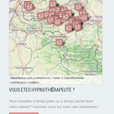
30 km
MapsMarker.com
(
Leaflet
/
icons
) | Carte: ©
OpenStreetMap
20 mi
contributeurs
(
modifier
)
VOUS ETES HYPNOTH
É
RAPEUTE ?
Vous travaillez à temps plein ou à temps partiel dans
votre cabinet? Inscrivez vous sur notre site maintenant !