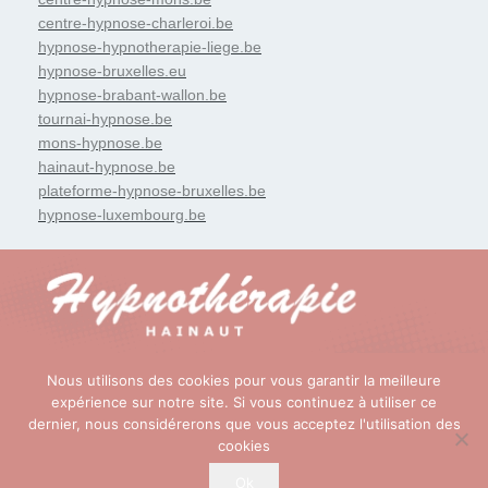
centre-hypnose-charleroi.be
hypnose-hypnotherapie-liege.be
hypnose-bruxelles.eu
hypnose-brabant-wallon.be
tournai-hypnose.be
mons-hypnose.be
hainaut-hypnose.be
plateforme-hypnose-bruxelles.be
hypnose-luxembourg.be
Nous utilisons des cookies pour vous garantir la meilleure
Copyright © 2026
Hypnose et Hypnothérapie Hainaut
. Tous
expérience sur notre site. Si vous continuez à utiliser ce
dernier, nous considérerons que vous acceptez l'utilisation des
droits réservés.
cookies
Privium – Des services qui soutiennent vos soins. Pour
psychologues, psychotherapeutes et hypnotherapeutes
Ok